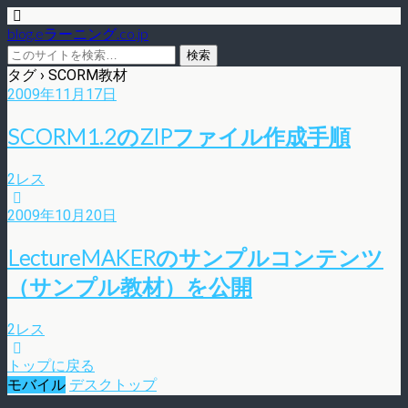
blog.eラーニング.co.jp
タグ › SCORM教材
2009年11月17日
SCORM1.2のZIPファイル作成手順
2レス
2009年10月20日
LectureMAKERのサンプルコンテンツ
（サンプル教材）を公開
2レス
トップに戻る
モバイル
デスクトップ