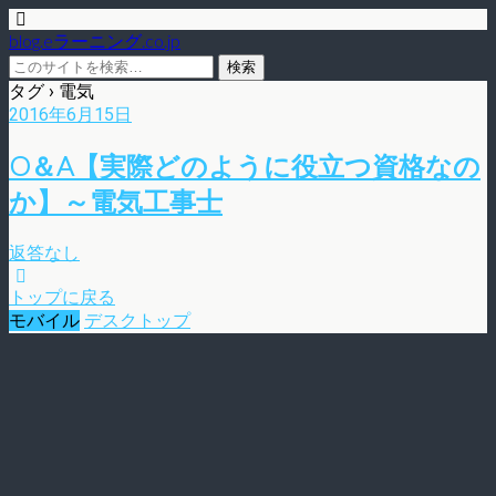
blog.eラーニング.co.jp
タグ › 電気
2016年6月15日
O＆A【実際どのように役立つ資格なの
か】～電気工事士
返答なし
トップに戻る
モバイル
デスクトップ