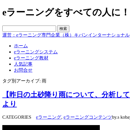
eラーニングをすべての人に！blo
運営：eラーニング専門企業（株）キバンインターナショナル
ホーム
eラーニングシステム
eラーニング教材
人気記事
お問合せ
タグ別アーカイブ: 雨
【昨日の土砂降り雨について、分析して
より
CATEGORIES
eラーニング
,
eラーニングコンテンツ
by.s koba