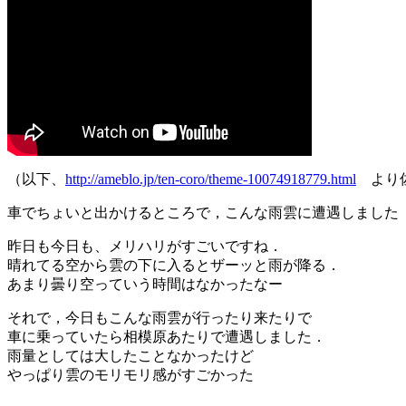
（以下、
http://ameblo.jp/ten-coro/theme-10074918779.html
より佐
車でちょいと出かけるところで，こんな雨雲に遭遇しました
昨日も今日も、メリハリがすごいですね．
晴れてる空から雲の下に入るとザーッと雨が降る．
あまり曇り空っていう時間はなかったなー
それで，今日もこんな雨雲が行ったり来たりで
車に乗っていたら相模原あたりで遭遇しました．
雨量としては大したことなかったけど
やっぱり雲のモリモリ感がすごかった