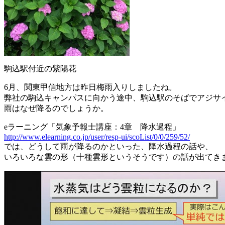
駒込駅付近の紫陽花
6月、関東甲信地方は昨日梅雨入りしましたね。
弊社の駒込キャンパスに向かう途中、駒込駅のそばでアジサ
雨はなぜ降るのでしょうか。
eラーニング「気象予報士講座：4章 降水過程」
http://www.elearning.co.jp/user/resp-ui/scoList/0/0/259/52/
では、どうして雨が降るのかといった、降水過程の話や、
いろいろな雲の形（十種雲形というそうです）の話が出てき