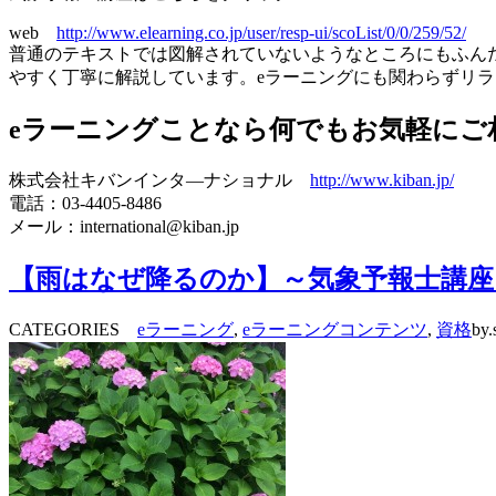
web
http://www.elearning.co.jp/user/resp-ui/scoList/0/0/259/52/
普通のテキストでは図解されていないようなところにもふん
やすく丁寧に解説しています。eラーニングにも関わらずリ
eラーニングことなら何でもお気軽にご
株式会社キバンインタ―ナショナル
http://www.kiban.jp/
電話：03-4405-8486
メール：international@kiban.jp
【雨はなぜ降るのか】～気象予報士講座
CATEGORIES
eラーニング
,
eラーニングコンテンツ
,
資格
by.