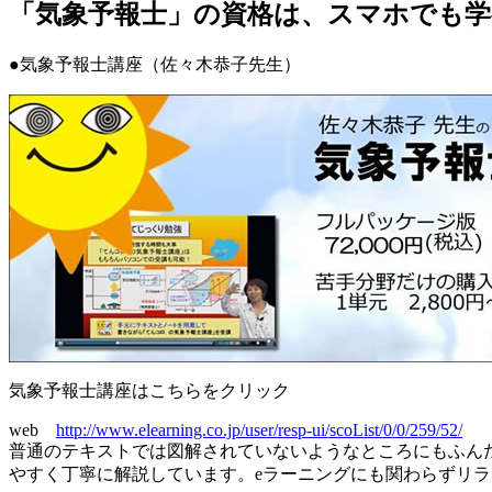
「気象予報士」の資格は、スマホでも学
●気象予報士講座（佐々木恭子先生）
気象予報士講座はこちらをクリック
web
http://www.elearning.co.jp/user/resp-ui/scoList/0/0/259/52/
普通のテキストでは図解されていないようなところにもふん
やすく丁寧に解説しています。eラーニングにも関わらずリ