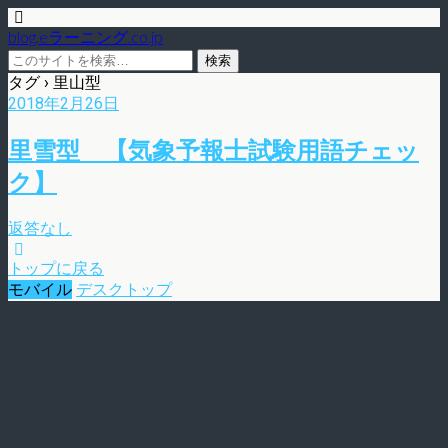
blog.eラーニング.co.jp
タグ › 里山型
2018年2月26日
里雪型 【気象予報士試験用語チェッ
ク】
返答なし
トップに戻る
モバイル
デスクトップ