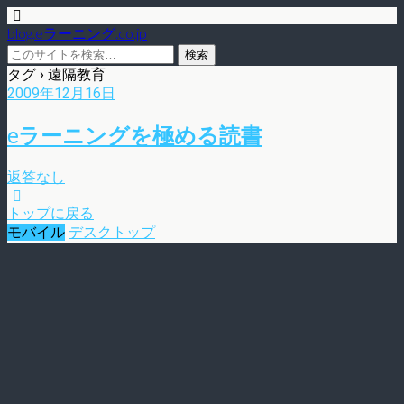
blog.eラーニング.co.jp
タグ › 遠隔教育
2009年12月16日
eラーニングを極める読書
返答なし
トップに戻る
モバイル
デスクトップ