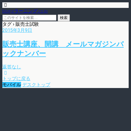
blog.eラーニング.co.jp
タグ › 販売士試験
2015年3月9日
販売士講座、開講 メールマガジンバ
ックナンバー
返答なし
トップに戻る
モバイル
デスクトップ