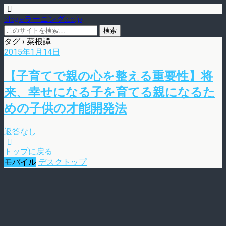
blog.eラーニング.co.jp
タグ › 菜根譚
2015年1月14日
【子育てで親の心を整える重要性】将
来、幸せになる子を育てる親になるた
めの子供の才能開発法
返答なし
トップに戻る
モバイル
デスクトップ