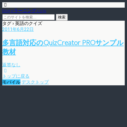
blog.eラーニング.co.jp
タグ › 英語のクイズ
2011年6月22日
多言語対応のQuizCreator PROサンプル
教材
返答なし
トップに戻る
モバイル
デスクトップ