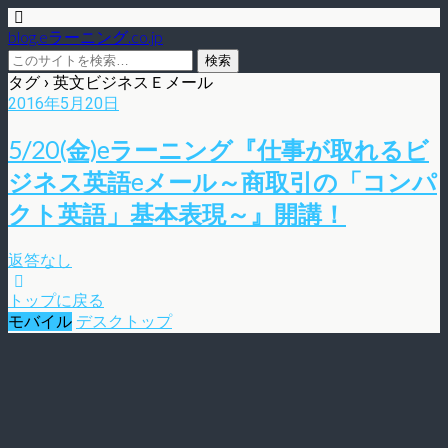
blog.eラーニング.co.jp
タグ › 英文ビジネスＥメール
2016年5月20日
5/20(金)eラーニング『仕事が取れるビ
ジネス英語eメール～商取引の「コンパ
クト英語」基本表現～』開講！
返答なし
トップに戻る
モバイル
デスクトップ