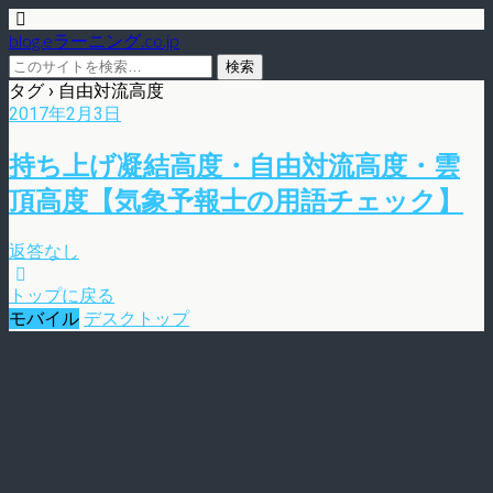
blog.eラーニング.co.jp
タグ › 自由対流高度
2017年2月3日
持ち上げ凝結高度・自由対流高度・雲
頂高度【気象予報士の用語チェック】
返答なし
トップに戻る
モバイル
デスクトップ