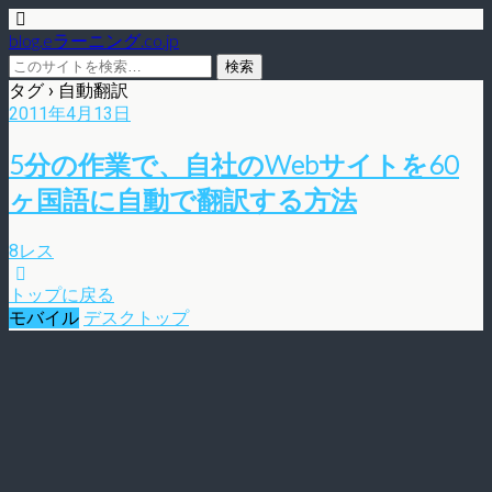
blog.eラーニング.co.jp
タグ › 自動翻訳
2011年4月13日
5分の作業で、自社のWebサイトを60
ヶ国語に自動で翻訳する方法
8レス
トップに戻る
モバイル
デスクトップ