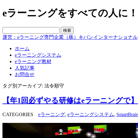
eラーニングをすべての人に！blo
運営：eラーニング専門企業（株）キバンインターナショナル
ホーム
eラーニングシステム
eラーニング教材
人気記事
お問合せ
タグ別アーカイブ: 法令順守
【年1回必ずやる研修はeラーニングで】～
CATEGORIES
eラーニング
,
eラーニングシステム
,
SmartBrai