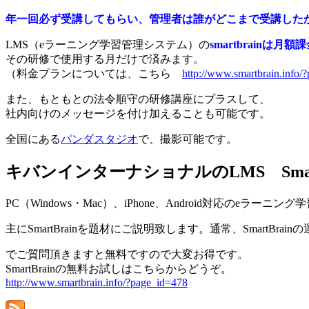
年一回必ず受講してもらい、管理者は誰がどこまで受講した
LMS（eラーニング学習管理システム）の
smartbrainは月額
その研修で使用する月だけで済みます。
（料金プランについては、こちら
http://www.smartbrain.info/
また、もともとの法令順守の研修講座にプラスして、
社内向けのメッセージを付け加えることも可能です。
全国にある
パンダスタジオ
で、撮影可能です。
キバンインターナショナルのLMS Smar
PC（Windows・Mac）、iPhone、Android対応の
主にSmartBrainを題材にご説明致します。通常、SmartB
でご質問頂きますと無料ですので大変お得です。
SmartBrainの無料お試しはこちらからどうぞ。
http://www.smartbrain.info/?page_id=478