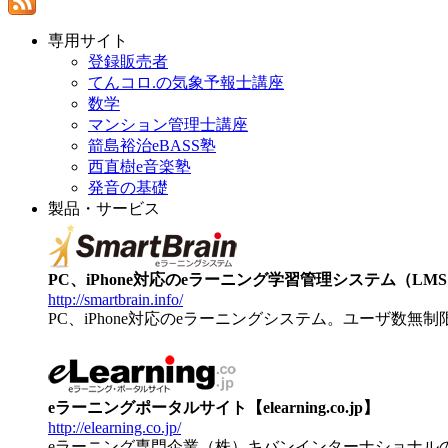
専用サイト
登録販売者
てんコロ.の気象予報士講座
数学
マンション管理士講座
箭島裕治eBASS塾
西直樹e音楽塾
発音の基礎
製品・サービス
PC、iPhone対応のeラーニング学習管理システム（LMS）【
http://smartbrain.info/
PC、iPhone対応のeラーニングシステム。ユーザ数無
eラーニングポータルサイト【elearning.co.jp】
http://elearning.co.jp/
eラーニング専門企業（株）キバンインターナショナル