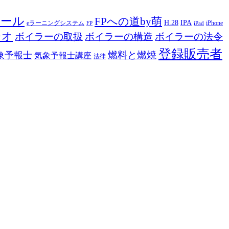
ツール
FPへの道by萌
H.28
IPA
eラーニングシステム
iPhone
FP
iPad
ジオ
ボイラーの取扱
ボイラーの構造
ボイラーの法令
登録販売者
燃料と燃焼
象予報士
気象予報士講座
法律