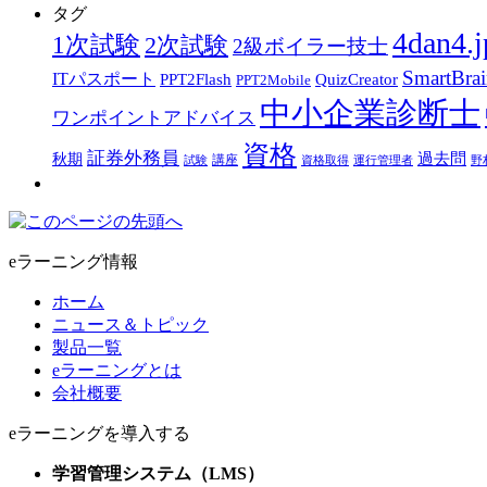
タグ
4dan4.j
1次試験
2次試験
2級ボイラー技士
SmartBra
ITパスポート
PPT2Flash
QuizCreator
PPT2Mobile
中小企業診断士
ワンポイントアドバイス
資格
証券外務員
過去問
秋期
講座
試験
資格取得
運行管理者
野
eラーニング情報
ホーム
ニュース＆トピック
製品一覧
eラーニングとは
会社概要
eラーニングを導入する
学習管理システム（LMS）