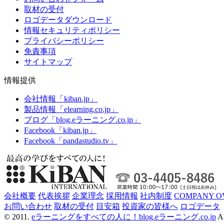
取材の受付
ロゴデータダウンロード
情報セキュリティポリシー
プライバシーポリシー
免責事項
サイトマップ
情報提供
会社情報「kiban.jp」
製品情報「elearning.co.jp」
ブログ「blog.eラーニング.co.jp」
Facebook「kiban.jp」
Facebook「pandastudio.tv」
会社概要
代表挨拶
企業理念
採用情報
社内制度
COMPANY O
お問い合わせ
取材の受付
目安箱
投資家の皆様へ
ロゴデータ
© 2011.
eラーニングをすべての人に！blog.eラーニング.co.jp
Al