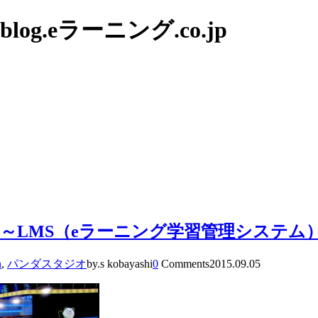
g.eラーニング.co.jp
LMS（eラーニング学習管理システム）のsm
n
,
パンダスタジオ
by.s kobayashi
0
Comments
2015.09.05