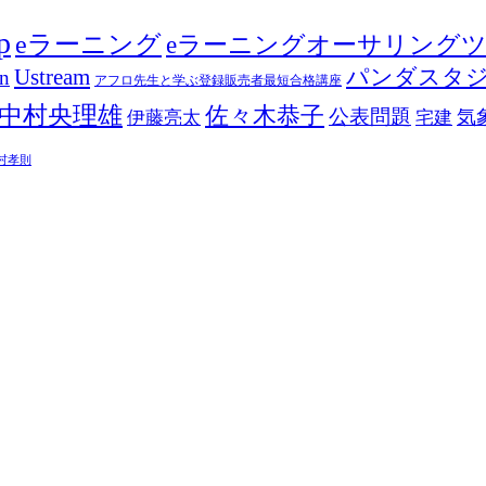
p
eラーニング
eラーニングオーサリング
Ustream
パンダスタ
in
アフロ先生と学ぶ登録販売者最短合格講座
中村央理雄
佐々木恭子
公表問題
伊藤亮太
気
宅建
村孝則