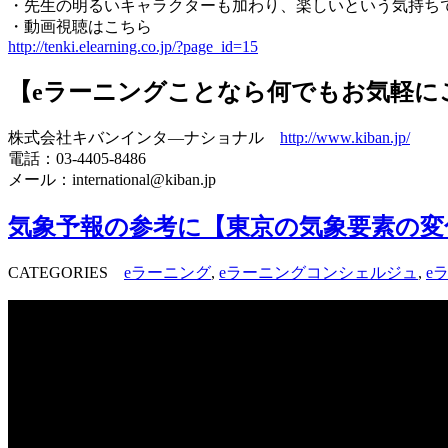
・先生の明るいキャラクターも加わり、楽しいという気持ち
・動画視聴はこちら
http://tenki.elearning.co.jp/?page_id=15
【eラーニングことなら何でもお気軽に
株式会社キバンインタ―ナショナル
http://www.kiban.jp/
電話：03-4405-8486
メール：international@kiban.jp
気象予報の参考に【東京の気象要素の変
CATEGORIES
eラーニング
,
eラーニングコンシェルジュ
,
e