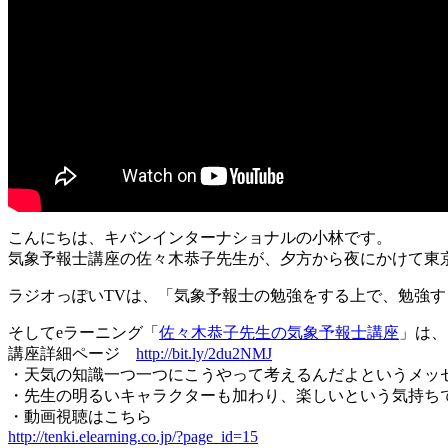
こんにちは、キバンインターナショナルの小林です。
気象予報士講座の佐々木恭子先生が、夕方から夜にかけて東
ラジオっぽいTVは、「気象予報士の勉強をする上で、勉強
そしてeラーニング「
佐々木恭子先生の気象予報士講座
」は、
講座詳細ページ
http://bit.ly/2du2NMJ
・天気の知識一つ一つにこうやって考えるんだよというメッ
・先生の明るいキャラクターも加わり、楽しいという気持ち
・動画視聴はこちら
http://tenki.elearning.co.jp/?page_id=15