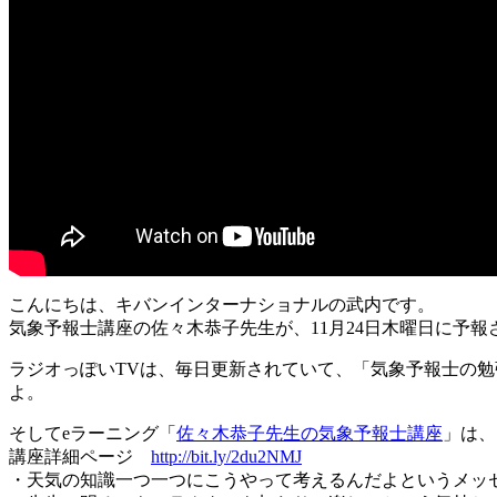
こんにちは、キバンインターナショナルの武内です。
気象予報士講座の佐々木恭子先生が、11月24日木曜日に予
ラジオっぽいTVは、毎日更新されていて、「気象予報士の
よ。
そしてeラーニング「
佐々木恭子先生の気象予報士講座
」は、
講座詳細ページ
http://bit.ly/2du2NMJ
・天気の知識一つ一つにこうやって考えるんだよというメッ