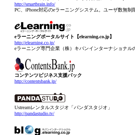
http://smartbrain.info/
PC、iPhone対応のeラーニングシステム。ユーザ数無
eラーニングポータルサイト【elearning.co.jp】
http://elearning.co.jp/
eラーニング専門企業（株）キバンインターナショナル
コンテンツビジネス支援パック
http://contentsbank.jp/
Ustreamレンタルスタジオ「パンダスタジオ」
http://pandastudio.tv/