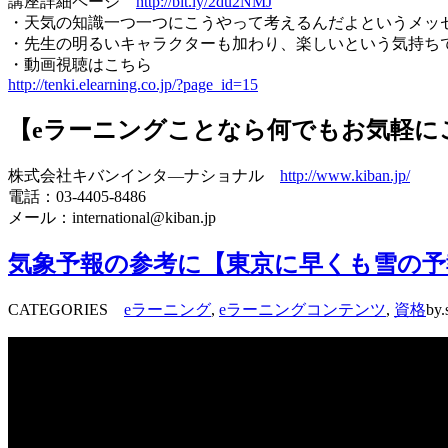
講座詳細ページ
http://bit.ly/2du2NMJ
・天気の知識一つ一つにこうやって考えるんだよというメッ
・先生の明るいキャラクターも加わり、楽しいという気持ち
・動画視聴はこちら
http://tenki.elearning.co.jp/?page_id=15
【eラーニングことなら何でもお気軽に
株式会社キバンインタ―ナショナル
http://www.kiban.jp/
電話：03-4405-8486
メール：international@kiban.jp
気象予報の参考に【東京に早くも雪の予
CATEGORIES
eラーニング
,
eラーニングコンテンツ
,
資格
by.