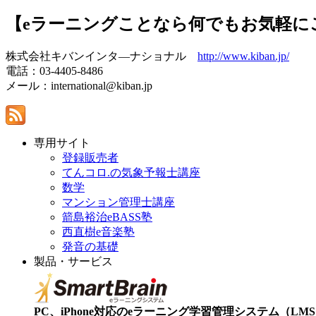
【eラーニングことなら何でもお気軽に
株式会社キバンインタ―ナショナル
http://www.kiban.jp/
電話：03-4405-8486
メール：international@kiban.jp
専用サイト
登録販売者
てんコロ.の気象予報士講座
数学
マンション管理士講座
箭島裕治eBASS塾
西直樹e音楽塾
発音の基礎
製品・サービス
PC、iPhone対応のeラーニング学習管理システム（LMS）【