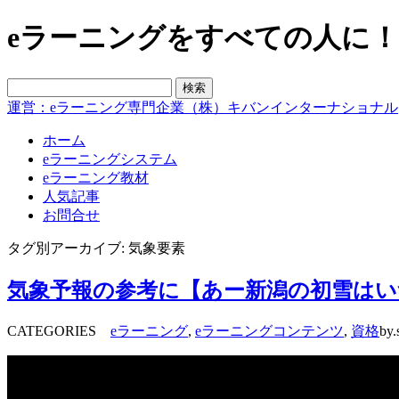
eラーニングをすべての人に！blo
運営：eラーニング専門企業（株）キバンインターナショナル
ホーム
eラーニングシステム
eラーニング教材
人気記事
お問合せ
タグ別アーカイブ: 気象要素
気象予報の参考に【あー新潟の初雪は
CATEGORIES
eラーニング
,
eラーニングコンテンツ
,
資格
by.