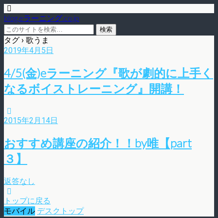
blog.eラーニング.co.jp
タグ › 歌うま
2019年4月5日
4/5(金)eラーニング『歌が劇的に上手く
なるボイストレーニング』開講！
2015年2月14日
おすすめ講座の紹介！！by唯【part
３】
返答なし
トップに戻る
モバイル
デスクトップ