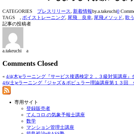
CATEGORIES
プレスリリース
,
新着情報
by.a.takeuchi
0
Comme
TAGS ,
ボイストレーニング
,
尾飛 良幸
,
尾飛メソッド
,
歌
記事の投稿者
a.takeuchi a
Comments Closed
«
4/4(木)eラーニング『サービス接遇検定２，３級対策講座
4/6(土)eラーニング『ジャズ＆ポピュラー理論講座第１３回
専用サイト
登録販売者
てんコロ.の気象予報士講座
数学
マンション管理士講座
箭島裕治eBASS塾