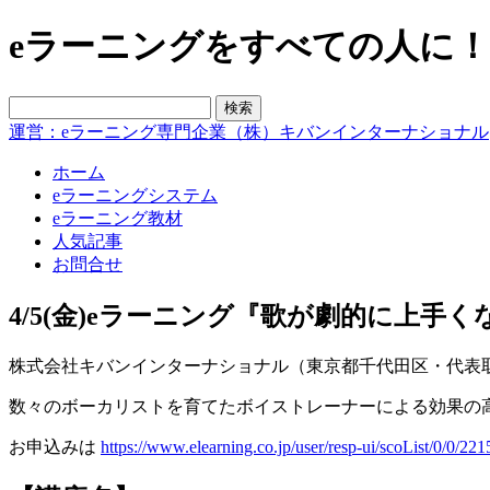
eラーニングをすべての人に！blo
運営：eラーニング専門企業（株）キバンインターナショナル
ホーム
eラーニングシステム
eラーニング教材
人気記事
お問合せ
4/5(金)eラーニング『歌が劇的に上
株式会社キバンインターナショナル（東京都千代田区・代表取締
数々のボーカリストを育てたボイストレーナーによる効果の
お申込みは
https://www.elearning.co.jp/user/resp-ui/scoList/0/0/221