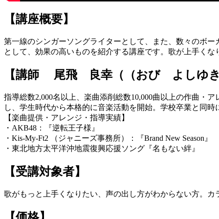
【講座概要】
第一線のシンガーソングライターとして、また、数々のボーカ
として、効果の高いものを紹介する講座です。歌が上手くな
【講師 尾飛 良幸（（おび よしゆ
指導総数2,000名以上、楽曲添削総数10,000曲以上の
し、学生時代から本格的に音楽活動を開始。学校卒業と同時
【楽曲提供・アレンジ・指導実績】
・AKB48：『逆転王子様』
・Kis-My-Ft2 （ジャニーズ事務所）：『Brand New Season』
・東北地方太平洋沖地震復興応援ソング『名もない絆』
【受講対象者】
歌がもっと上手くなりたい、声の出し方がわからない方。カ
【価格】