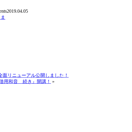
nts
2019.04.05
うま
』全面リニューアル公開しました！
 借用和音 続き』開講！
»