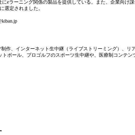
にeラーニング関係の製品を提供している。また、企業向け課金可能e
00″に選定されました。
kiban.jp
ツ制作、インターネット生中継（ライブストリーミング）、リ
ットボール、プロゴルフのスポーツ生中継や、医療制コンテン
す