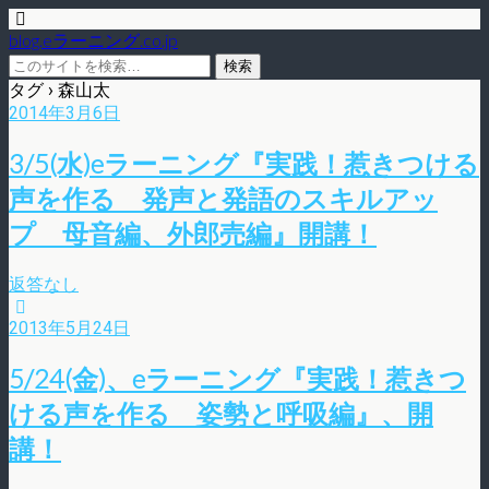
blog.eラーニング.co.jp
タグ › 森山太
2014年3月6日
3/5(水)eラーニング『実践！惹きつける
声を作る 発声と発語のスキルアッ
プ 母音編、外郎売編』開講！
返答なし
2013年5月24日
5/24(金)、eラーニング『実践！惹きつ
ける声を作る 姿勢と呼吸編』、開
講！