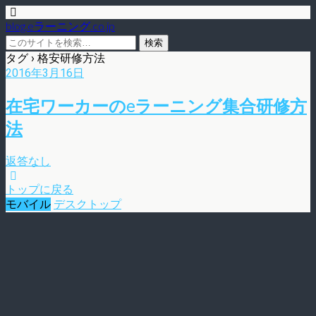
blog.eラーニング.co.jp
タグ › 格安研修方法
2016年3月16日
在宅ワーカーのeラーニング集合研修方
法
返答なし
トップに戻る
モバイル
デスクトップ