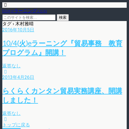
blog.eラーニング.co.jp
タグ › 木村雅晴
2016年10月5日
10/4(火)eラーニング『貿易事務 教育
プログラム』開講！
返答なし
2013年4月26日
らくらくカンタン貿易実務講座、開講
しました！
返答なし
トップに戻る