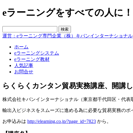
eラーニングをすべての人に！blo
運営：eラーニング専門企業（株）キバンインターナショナル
ホーム
eラーニングシステム
eラーニング教材
人気記事
お問合せ
らくらくカンタン貿易実務講座、開講
株式会社キバンインターナショナル（東京都千代田区・代表取締
輸出入ビジネスをスムーズに進める為に必要な貿易実務のポ
お申込みは
http://elearning.co.jp/?page_id=7823
から。