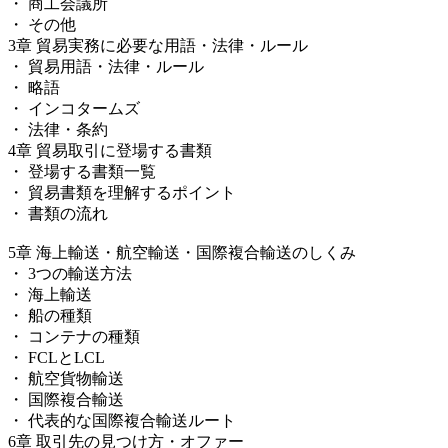
・ 商工会議所
・ その他
3章 貿易実務に必要な用語・法律・ルール
・ 貿易用語・法律・ルール
・ 略語
・ インコタームズ
・ 法律・条約
4章 貿易取引に登場する書類
・ 登場する書類一覧
・ 貿易書類を理解するポイント
・ 書類の流れ
5章 海上輸送・航空輸送・国際複合輸送のしくみ
・ 3つの輸送方法
・ 海上輸送
・ 船の種類
・ コンテナの種類
・ FCLとLCL
・ 航空貨物輸送
・ 国際複合輸送
・ 代表的な国際複合輸送ルート
6章 取引先の見つけ方・オファー