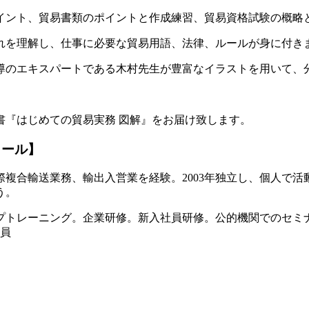
イント、貿易書類のポイントと作成練習、貿易資格試験の概略
れを理解し、仕事に必要な貿易用語、法律、ルールが身に付き
導のエキスパートである木村先生が豊富なイラストを用いて、
書『はじめての貿易実務 図解』をお届け致します。
ィール】
国際複合輸送業務、輸出入営業を経験。2003年独立し、個人
う。
ップトレーニング。企業研修。新入社員研修。公的機関でのセ
委員