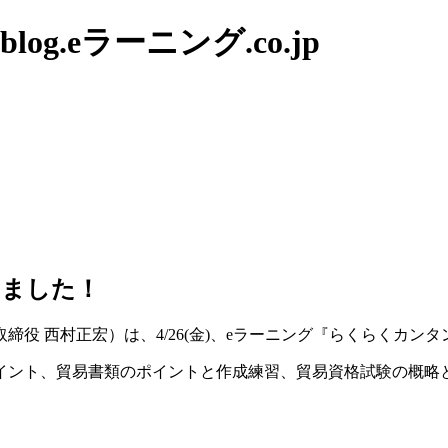
g.eラーニング.co.jp
しました！
役 西村正宏）は、4/26(金)、eラーニング『らくらくカン
イント、貿易書類のポイントと作成練習、貿易資格試験の概略