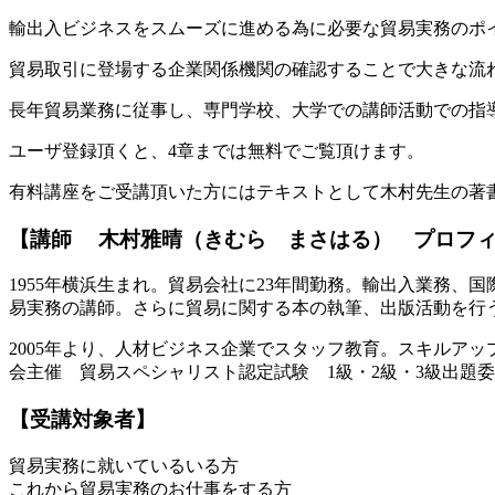
輸出入ビジネスをスムーズに進める為に必要な貿易実務のポ
貿易取引に登場する企業関係機関の確認することで大きな流
長年貿易業務に従事し、専門学校、大学での講師活動での指
ユーザ登録頂くと、4章までは無料でご覧頂けます。
有料講座をご受講頂いた方にはテキストとして木村先生の著
【講師 木村雅晴（きむら まさはる） プロフ
1955年横浜生まれ。貿易会社に23年間勤務。輸出入業務、
易実務の講師。さらに貿易に関する本の執筆、出版活動を行
2005年より、人材ビジネス企業でスタッフ教育。スキルア
会主催 貿易スペシャリスト認定試験 1級・2級・3級出題
【受講対象者】
貿易実務に就いているいる方
これから貿易実務のお仕事をする方