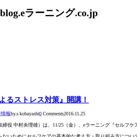
g.eラーニング.co.jp
アによるストレス対策』開講！
着情報
by.s kobayashi
0
Comments
2016.11.25
役 中村央理雄）は、11/25（金）、eラーニング『セルフ
らないためにセルフケアの基本的な考え方・取り組み方につい