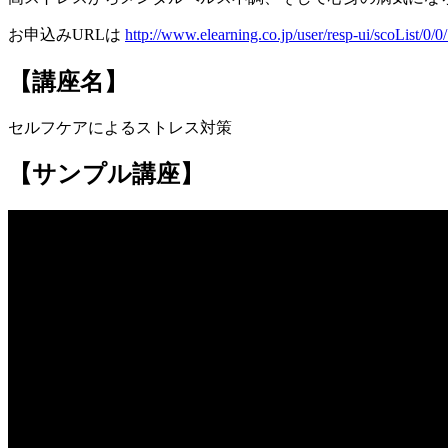
お申込みURLは
http://www.elearning.co.jp/user/resp-ui/scoList/0/0
【講座名】
セルフケアによるストレス対策
【サンプル講座】