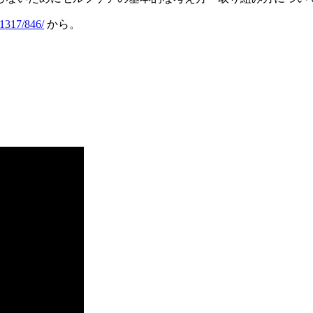
/1317/846/
から。