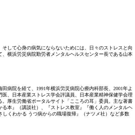
、そして心身の病気にならないためには、日々のストレスと向
て、横浜労災病院勤労者メンタルヘルスセンター長である山本
田病院を経て、1991年横浜労災病院心療内科部長、2001年よ
専門医、日本産業ストレス学会評議員、日本産業精神保健学会理
る。厚生労働省ポータルサイト「こころの耳」委員。主な著書
かる本』（講談社）、『ストレス教室』『働く人のメンタルヘ
さしくわかる うつ病からの職場復帰』（ナツメ社）など多数