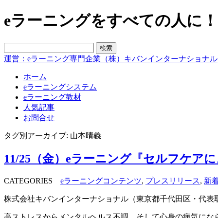
eラーニングをすべての人に！blo
運営：eラーニング専門企業（株）キバンインターナショナル
ホーム
eラーニングシステム
eラーニング教材
人気記事
お問合せ
タグ別アーカイブ: 山本晴義
11/25（金）eラーニング『セルフケ
CATEGORIES
eラーニングコンテンツ
,
プレスリリース
,
新
株式会社キバンインターナショナル（東京都千代田区・代表取締
高ストレスからメンタルヘルス不調、そして心身の病気にな