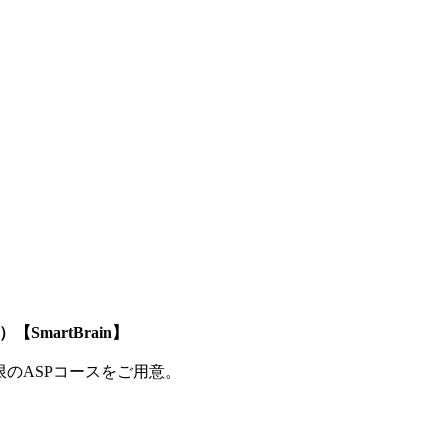
SmartBrain】
制限のASPコースをご用意。