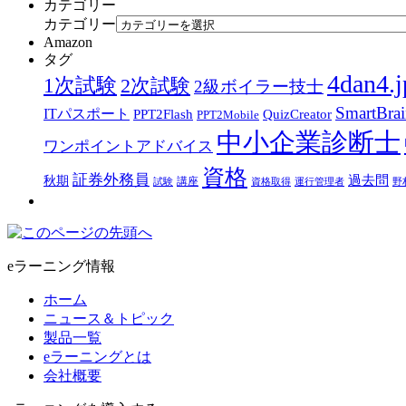
カテゴリー
カテゴリー
Amazon
タグ
4dan4.j
1次試験
2次試験
2級ボイラー技士
SmartBra
ITパスポート
PPT2Flash
QuizCreator
PPT2Mobile
中小企業診断士
ワンポイントアドバイス
資格
証券外務員
過去問
秋期
講座
試験
資格取得
運行管理者
野
eラーニング情報
ホーム
ニュース＆トピック
製品一覧
eラーニングとは
会社概要