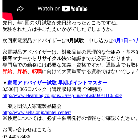
先日、年2回の3月試験が先日終わったところですね。
受験された方は手ごたえいかがでしたでしょうか。
次回家電製品アドバイザーは
9月試験
、申し込みは
6月1日
～
7
家電製品アドバイザーは、対象品目の原理的な仕組み・基本
接客マナー
から
リサイクル法
の知識までが必要となります。
専門店での勤務には必要な知識・資格ですが、通販店でも取
昇給
、
昇格
、
転職
に向けて大変重宝する資格ではないでしょ
▼
家電アドバイザー試験 早期ポイントマスター
3,500円 365日パック（講座収録時間 全9時間）
http://www.elearning.co.jp/us…/resp-ui/scoList/0/0/1110/508/
一般財団法人家電製品協会
http://www.aeha.or.jp/nintei-center/
※検定については、必ず主催者発行の情報をご確認ください
お問い合わせはこちら
03₋4405₋8486