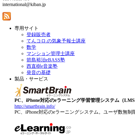
international@kiban.jp
専用サイト
登録販売者
てんコロ.の気象予報士講座
数学
マンション管理士講座
箭島裕治eBASS塾
西直樹e音楽塾
発音の基礎
製品・サービス
PC、iPhone対応のeラーニング学習管理システム（LMS）【
http://smartbrain.info/
PC、iPhone対応のeラーニングシステム。ユーザ数無