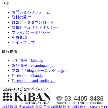
サポート
お問い合わせフォーム
取材の受付
ロゴデータダウンロード
情報セキュリティポリシー
プライバシーポリシー
免責事項
サイトマップ
情報提供
会社情報「kiban.jp」
製品情報「elearning.co.jp」
ブログ「blog.eラーニング.co.jp」
Facebook「kiban.jp」
Facebook「pandastudio.tv」
会社概要
代表挨拶
企業理念
採用情報
社内制度
COMPANY O