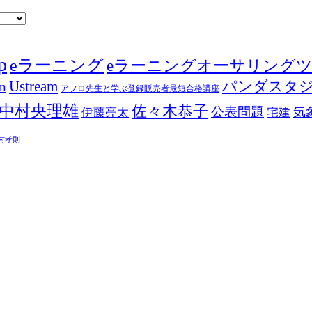
p
eラーニング
eラーニングオーサリング
Ustream
パンダスタ
in
アフロ先生と学ぶ登録販売者最短合格講座
中村央理雄
佐々木恭子
公表問題
伊藤亮太
気
宅建
村孝則