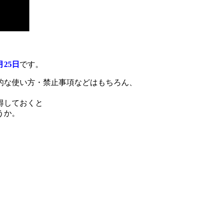
月25日
です。
的な使い方・禁止事項などはもちろん、
得しておくと
うか。
。