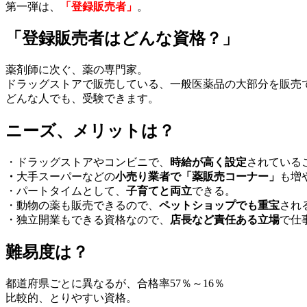
第一弾は、
「登録販売者」
。
「登録販売者はどんな資格？」
薬剤師に次ぐ、薬の専門家。
ドラッグストアで販売している、一般医薬品の大部分を販売
どんな人でも、受験できます。
ニーズ、メリットは？
・ドラッグストアやコンビニで、
時給が高く設定
されている
・
大手スーパーなどの
小売り業者で「薬販売コーナー」
も増
・パートタイムとして、
子育てと両立
できる。
・動物の薬も販売できるので、
ペットショップでも重宝
され
・独立開業もできる資格なので、
店長など責任ある立場
で仕
難易度は？
都道府県ごとに異なるが、合格率57％～16％
比較的、とりやすい資格。