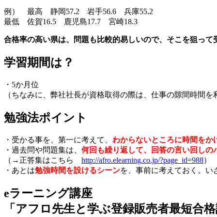
例） 最高 静岡57.2 岩手56.6 兵庫55.2
最低 佐賀16.5 鹿児島17.7 宮崎18.3
合格率の高い県は、問題も比較的易しいので、そこを狙って
学習期間は？
・5か月位
（ちなみに、弊社社長が資格取得の際は、仕事の隙間時間を
勉強法ポイント
・受かる事を、第一に考えて、
わからないところに時間をか
・過去問や問題集は、
何回も繰り返して、回答の言い回しの
（→正答集はこちら
http://afro.elearning.co.jp/?page_id=988
）
・あとは
勉強時間を設けるシーン
を、事前に考えておく。い
eラーニング講座
「アフロ先生と学ぶ登録販売者最短合格