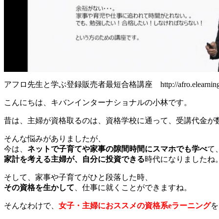
アフロ先生と学ぶ登録販売者最短合格講座 http://afro.elearning.co.j
こんにちは、キバンインターナショナルの小林です。
昔は、主婦が資格取るのは、資格学校に通って、受講代金が
そんな悩みがありましたが、
今は、
ネットで子育てや家事の隙間時間にスマホでも学べ
て
家計を考える主婦が、自分に投資できる
時代になりましたね
そして、家事や子育てがひと段落した時、
その資格を生かして
、仕事に就くことができますね。
そんなわけで、
女子・主婦におススメの資格系eラーニング
を