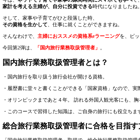
家計を考える主婦が、自分に投資できる
時代になりましたね
そして、家事や子育てがひと段落した時、
その資格を生かして
、仕事に就くことができますね。
そんなわけで、
主婦におススメの資格系eラーニング
を、ピッ
今回第2弾は、
「国内旅行業務取扱管理者」
。
国内旅行業務取扱管理者とは？
・国内旅行を取り扱う旅行会社が開ける資格。
・履歴書に堂々と書くことができる「国家資格」なので、実
・オリンピックまであと４年。 訪れる外国人観光客にも、
・このコースで習得した知識は、ご自身の旅行にも役立ちま
総合旅行業務取扱管理者に合格を目指す