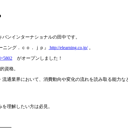
■
キバンインターナショナルの田中です。
ラーニング．ｃｏ．ｊｐ』
http://elearning.co.jp/
。
id=5802
がオープンしました！
公的資格。
・流通業界において、消費動向や変化の流れを読み取る能力な
みを理解したい方は必見。
━━━