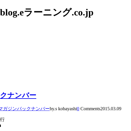
g.eラーニング.co.jp
ックナンバー
マガジンバックナンバー
by.s kobayashi
0
Comments
2015.03.09
発行
■