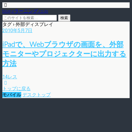
blog.eラーニング.co.jp
タグ › 外部ディスプレイ
2010年5月7日
iPadで、Webブラウザの画面を、外部
モニターやプロジェクターに出力する
方法
14レス
トップに戻る
モバイル
デスクトップ