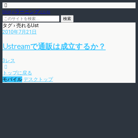
blog.eラーニング.co.jp
タグ › 売れるUst
2010年7月21日
Ustreamで通販は成立するか？
3レス
トップに戻る
モバイル
デスクトップ