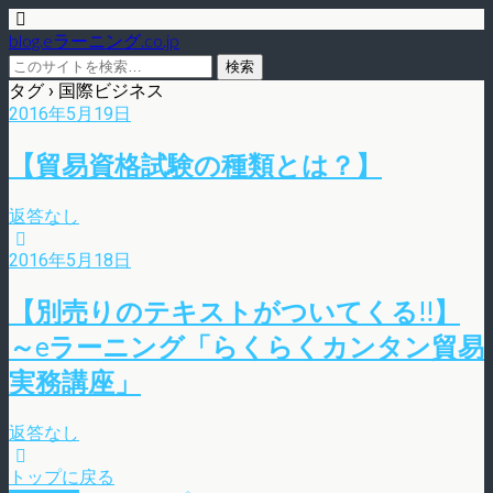
blog.eラーニング.co.jp
タグ › 国際ビジネス
2016年5月19日
【貿易資格試験の種類とは？】
返答なし
2016年5月18日
【別売りのテキストがついてくる!!】
～eラーニング「らくらくカンタン貿易
実務講座」
返答なし
トップに戻る