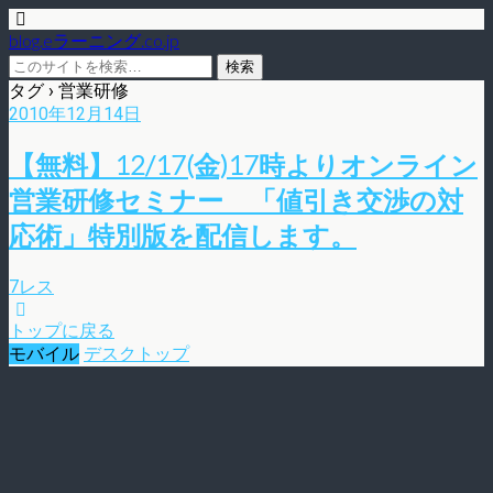
blog.eラーニング.co.jp
タグ › 営業研修
2010年12月14日
【無料】12/17(金)17時よりオンライン
営業研修セミナー 「値引き交渉の対
応術」特別版を配信します。
7レス
トップに戻る
モバイル
デスクトップ