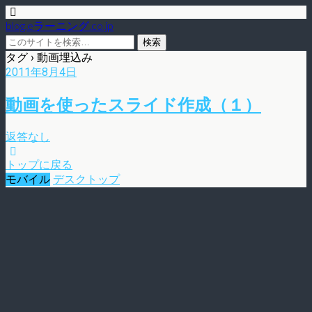
blog.eラーニング.co.jp
タグ › 動画埋込み
2011年8月4日
動画を使ったスライド作成（１）
返答なし
トップに戻る
モバイル
デスクトップ