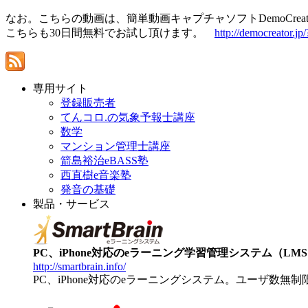
なお。こちらの動画は、簡単動画キャプチャソフトDemoCrea
こちらも30日間無料でお試し頂けます。
http://democreator.jp
専用サイト
登録販売者
てんコロ.の気象予報士講座
数学
マンション管理士講座
箭島裕治eBASS塾
西直樹e音楽塾
発音の基礎
製品・サービス
PC、iPhone対応のeラーニング学習管理システム（LMS）【
http://smartbrain.info/
PC、iPhone対応のeラーニングシステム。ユーザ数無