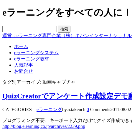
eラーニングをすべての人に！blo
運営：eラーニング専門企業（株）キバンインターナショナル
ホーム
eラーニングシステム
eラーニング教材
人気記事
お問合せ
タグ別アーカイブ: 動画キャプチャ
QuizCreatorでアンケート作成設定デモ
CATEGORIES
eラーニング
by.a.takeuchi
0
Comments
2011.08.02
プログラミング不要、キーボード入力だけでクイズ作成できるソフト
http://blog.elearning.co.jp/archives/2239.php