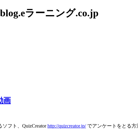
g.eラーニング.co.jp
動画
、QuizCreator
http://quizcreator.jp/
でアンケートをとる方