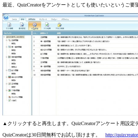
最近、QuizCreatorをアンケートとしても使いたいと
▲クリックすると再生します。QuizCreatorアンケート用設
QuizCreatorは30日間無料でお試し頂けます。
http://quizcreat