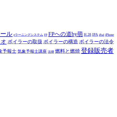
ツール
FPへの道by萌
H.28
IPA
eラーニングシステム
iPhone
FP
iPad
ジオ
ボイラーの取扱
ボイラーの構造
ボイラーの法令
登録販売者
燃料と燃焼
象予報士
気象予報士講座
法律