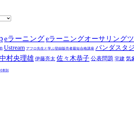
p
eラーニング
eラーニングオーサリング
Ustream
パンダスタ
in
アフロ先生と学ぶ登録販売者最短合格講座
中村央理雄
佐々木恭子
公表問題
伊藤亮太
気
宅建
村孝則