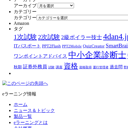
アーカイブ
カテゴリー
カテゴリー
Amazon
タグ
4dan4.j
1次試験
2次試験
2級ボイラー技士
SmartBra
ITパスポート
PPT2Flash
QuizCreator
PPT2Mobile
中小企業診断士
ワンポイントアドバイス
資格
証券外務員
過去問
秋期
講座
試験
資格取得
運行管理者
野
eラーニング情報
ホーム
ニュース＆トピック
製品一覧
eラーニングとは