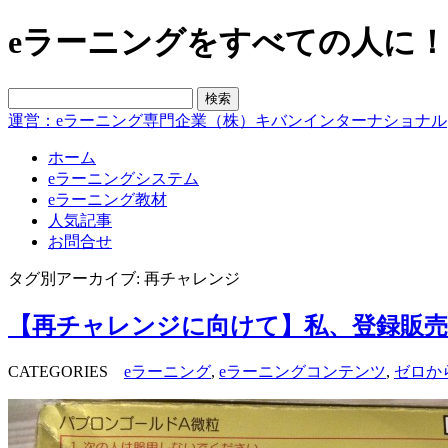
eラーニングをすべての人に！blo
運営：eラーニング専門企業（株）キバンインターナショナル
ホーム
eラーニングシステム
eラーニング教材
人気記事
お問合せ
タグ別アーカイブ: 再チャレンジ
【再チャレンジに向けて】私、登録販売
CATEGORIES
eラーニング
,
eラーニングコンテンツ
,
ゼロか