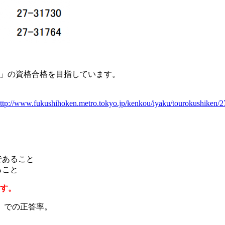
」の資格合格を目指しています。
。
ttp://www.fukushihoken.metro.tokyo.jp/kenkou/iyaku/tourokushiken/2
であること
ること
ます。
」での正答率。