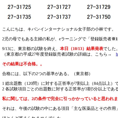
こんにちは、キバンインターナショナル女子部の小林です。
2児の母でもある主婦の私が、eラーニングで「登録販売者
※1
9/13に、東京都の試験を終え、
本日（10/13）結果発表
でした
（東京都の平成27年度登録販売者試験の詳細は、こちら→
h
その結果は不合格。。
合格には、以下の2つの基準がある。（東京都）
1 総出題数（120問）に対する正答率が7割以上（84点以上）
2 各試験項目ごとの出題数に対する正答率が3割5分以上であ
私に関しては、2の条件で完全に引っかかっていると思われ
それは、午後の試験の中にある項目「主な医薬品とその作用