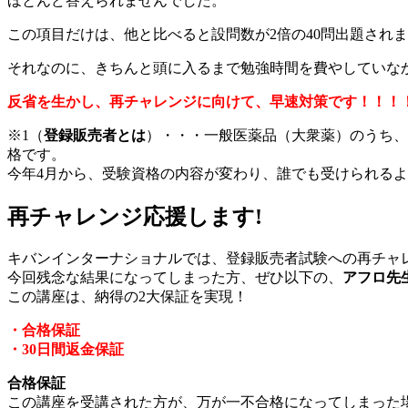
ほとんど答えられませんでした。
この項目だけは、他と比べると設問数が2倍の40問出題され
それなのに、きちんと頭に入るまで勉強時間を費やしていな
反省を生かし、再チャレンジに向けて、早速対策です！！！
※1（
登録販売者とは
）・・・一般医薬品（大衆薬）のうち、
格です。
今年4月から、受験資格の内容が変わり、誰でも受けられる
再チャレンジ応援します!
キバンインターナショナルでは、登録販売者試験への再チャ
今回残念な結果になってしまった方、ぜひ以下の、
アフロ先
この講座は、納得の2大保証を実現！
・合格保証
・30日間返金保証
合格保証
この講座を受講された方が、万が一不合格になってしまった