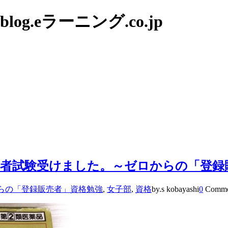
g.eラーニング.co.jp
者試験受けました。～ゼロからの「登録
らの「登録販売者」資格勉強
,
女子部
,
資格
by.s kobayashi
0
Comme