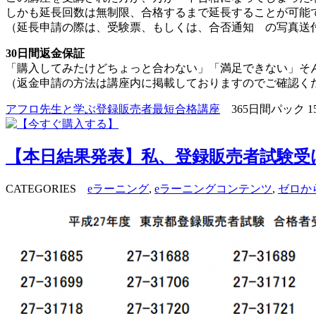
しかも延長回数は無制限、合格するまで延長することが可能
（延長申請の際は、受験票、もしくは、合否通知 の写真送
30日間返金保証
「購入してみたけどちょっと合わない」「満足できない」そん
（返金申請の方法は講座内に掲載しておりますのでご確認く
アフロ先生と学ぶ登録販売者最短合格講座
365日間パック 1
【本日結果発表】私、登録販売者試験受
CATEGORIES
eラーニング
,
eラーニングコンテンツ
,
ゼロか