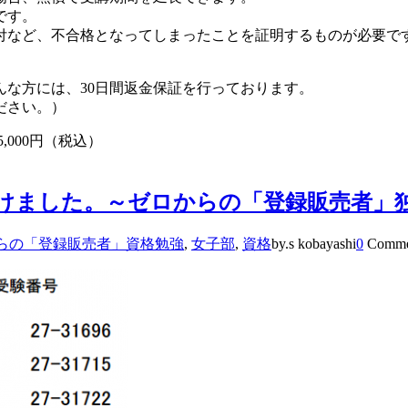
です。
付など、不合格となってしまったことを証明するものが必要で
な方には、30日間返金保証を行っております。
ださい。）
5,000円（税込）
けました。～ゼロからの「登録販売者」
らの「登録販売者」資格勉強
,
女子部
,
資格
by.s kobayashi
0
Comme