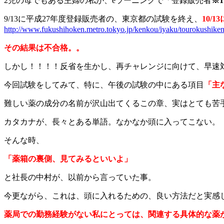
2児の母でもある主婦の私が、eラーニングで「登録販売者
※1
9/13に平成27年度登録販売者の、東京都の試験を終え、
10/
http://www.fukushihoken.metro.tokyo.jp/kenkou/iyaku/tourokushiken
その結果は不合格。。
しかし！！！！反省を生かし、再チャレンジに向けて、早速
今回試験をしてみて、特に、午後の試験の中にある項目
「主
難しい薬の成分の名前が沢山出てくるこの章、実はとても苦
カタカナが、長々とある単語。なかなか頭に入ってこない。
そんな時、
「薬箱の裏側、見てみるといいよ」
と社長の中村が、以前から言っていた事。
今更ながら、これは、頭に入れるための、良い方法だと実感
薬局での勤務経験がない私にとっては、関連する具体的な薬