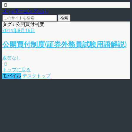
blog.eラーニング.co.jp
タグ › 公開買付制度
2014年8月16日
公開買付制度(証券外務員試験用語解説)
返答なし
トップに戻る
モバイル
デスクトップ