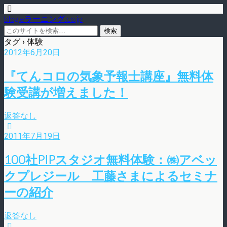
blog.eラーニング.co.jp
タグ › 体験
2012年6月20日
『てんコロの気象予報士講座』無料体
験受講が増えました！
返答なし
2011年7月19日
100社PIPスタジオ無料体験：㈱アベッ
クプレジール 工藤さまによるセミナ
ーの紹介
返答なし