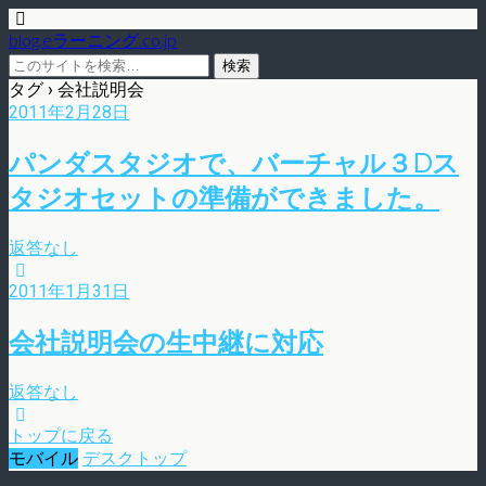
blog.eラーニング.co.jp
タグ › 会社説明会
2011年2月28日
パンダスタジオで、バーチャル３Dス
タジオセットの準備ができました。
返答なし
2011年1月31日
会社説明会の生中継に対応
返答なし
トップに戻る
モバイル
デスクトップ