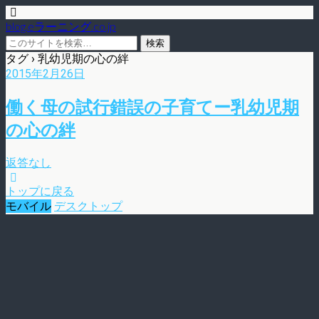
blog.eラーニング.co.jp
タグ › 乳幼児期の心の絆
2015年2月26日
働く母の試行錯誤の子育てー乳幼児期
の心の絆
返答なし
トップに戻る
モバイル
デスクトップ