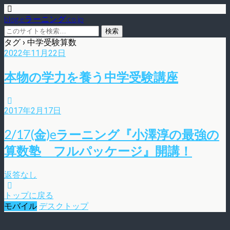
blog.eラーニング.co.jp
タグ › 中学受験算数
2022年11月22日
本物の学力を養う中学受験講座
2017年2月17日
2/17(金)eラーニング『小澤淳の最強の
算数塾 フルパッケージ』開講！
返答なし
トップに戻る
モバイル
デスクトップ