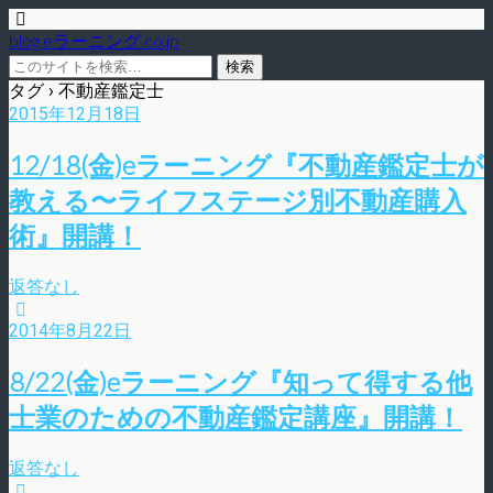
blog.eラーニング.co.jp
タグ › 不動産鑑定士
2015年12月18日
12/18(金)eラーニング『不動産鑑定士が
教える〜ライフステージ別不動産購入
術』開講！
返答なし
2014年8月22日
8/22(金)eラーニング『知って得する他
士業のための不動産鑑定講座』開講！
返答なし