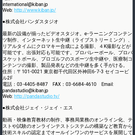
international@kiban.jp
Web:
http://www.kiban.jp/
●株式会社パンダスタジオ
最新の設備が揃ったビデオスタジオ。e-ラーニングコンテン
ツ制作、インターネット生中継（ライブストリーミング）、
リアルタイムにクロマキー合成による撮影、４K撮影などが
可能です。出張対応も可能です。プロバレーボール、プロバ
スケットボール、プロゴルフのスポーツ生中継や、医療制コ
ンテンツの撮影、製品発表などの生中継を多く手がける。
住所：〒101-0021 東京都千代田区外神田6-7-3 セイコービ
ル2F
電話：03-4405-8487 FAX：03-6684-4610 Email:
pandastudio@kiban.jp
Web:
http://pandastudio.tv/
●株式会社ジェイ・ジェイ・エス
動画・映像教育教材の制作、事務局業務のオンライン化、テ
ストや試験のオンラインテストシステムの構築など教育から
技術スキルの認定までオールインワンのサービスを展開して