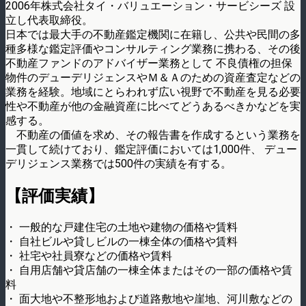
2006年株式会社タイ・バリュエーション・サービシーズ 設
立し代表取締役。
日本では最大手の不動産鑑定機関に在籍し、公共や民間の多
種多様な鑑定評価やコンサルティング業務に携わる、その後
不動産ファンドのアドバイザー業務として 不良債権の担保
物件のデューデリジェンスやＭ＆Ａのための資産査定などの
業務を経験。地域にとらわれず広い視野で不動産を見る必要
性や不動産が他の金融資産に比べてどうあるべきかなどを実
感する。
不動産の価値を求め、その報告書を作成するという業務を
一貫して続けており、鑑定評価においては1,000件、 デュー
デリジェンス業務では500件の実績を有する。
【評価実績】
・ 一般的な戸建住宅の土地や建物の価格や賃料
・ 自社ビルや貸しビルの一棟全体の価格や賃料
・ 社宅や社員寮などの価格や賃料
・ 自用店舗や貸店舗の一棟全体またはその一部の価格や賃
料
・ 面大地や不整形地および道路敷地や崖地、河川敷などの