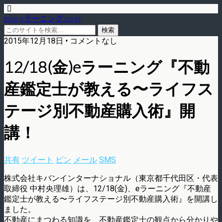
blog.eラーニング.co.jp
2015年12月18日 • コメントなし
12/18(金)eラーニング『不動
産鑑定士が教える〜ライフス
テージ別不動産購入術』開
講！
共有
ツイート
ピン
メール
SMS
株式会社キバンインターナショナル（東京都千代田区・代表
取締役 中村央理雄）は、12/18(金)、eラーニング『不動産
鑑定士が教える〜ライフステージ別不動産購入術』を開講し
ました。
不動産にまつわる知識を、不動産鑑定士の観点から分かりや