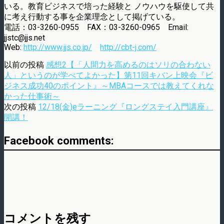
いる。教育ビジネスで培った経験と ノウハウを駆使して共
に考え行動する事を企業理念として掲げている。
電話：03-3260-0955 FAX：03-3260-0965 Email:
jjstc@jjs.net
Web:
http://www.jjs.co.jp/
http://cbt-j.com/
以前の投稿
感想2【「人間力を高めるのはソリの合わない
人」というのが学べてよかった】第11回キバン上映会『ビ
ジネス成功40のポイント』～MBAコースでは教えてくれな
かった仕事術～
次の投稿
12/18(金)eラーニング『ロングステイ入門講座』
開講！
Facebook comments:
コメントを残す