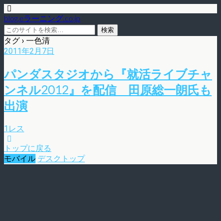
blog.eラーニング.co.jp
タグ › 一色清
2011年2月7日
パンダスタジオから『就活ライブチャ
ンネル2012』を配信 田原総一朗氏も
出演
1レス
トップに戻る
モバイル
デスクトップ