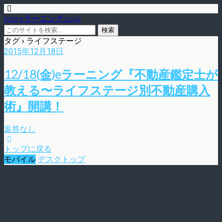
blog.eラーニング.co.jp
タグ › ライフステージ
2015年12月18日
12/18(金)eラーニング『不動産鑑定士が
教える〜ライフステージ別不動産購入
術』開講！
返答なし
トップに戻る
モバイル
デスクトップ