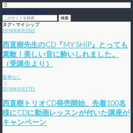
blog.eラーニング.co.jp
タグ › マイシップ
2016年8月25日
西直樹先生のCD『MY SHIP』とっても
素敵！美しい音に酔いしれました。
（受講生より）
返答なし
2016年5月27日
西直樹トリオCD発売開始、先着100名
様にCDに動画レッスンが付いた講座が
キャンペーン