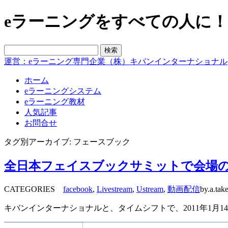
eラーニングをすべての人に！blo
運営：eラーニング専門企業（株）キバンインターナショナル
ホーム
eラーニングシステム
eラーニング教材
人気記事
お問合せ
タグ別アーカイブ: フェースブック
全日本フェイスブックサミットで会場の様
CATEGORIES
facebook
,
Livestream
,
Ustream
,
動画配信
by.a.tak
キバンインターナショナルと、タイムシフトで、2011年1月