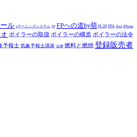
ツール
FPへの道by萌
H.28
IPA
eラーニングシステム
iPhone
FP
iPad
ジオ
ボイラーの取扱
ボイラーの構造
ボイラーの法令
登録販売者
燃料と燃焼
象予報士
気象予報士講座
法律