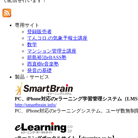
で配信を行います！
専用サイト
登録販売者
てんコロ.の気象予報士講座
数学
マンション管理士講座
箭島裕治eBASS塾
西直樹e音楽塾
発音の基礎
製品・サービス
PC、iPhone対応のeラーニング学習管理システム（LMS）【
http://smartbrain.info/
PC、iPhone対応のeラーニングシステム。ユーザ数無