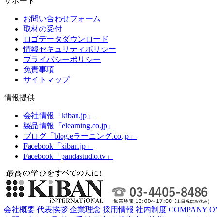
サポート
お問い合わせフォーム
取材の受付
ロゴデータダウンロード
情報セキュリティポリシー
プライバシーポリシー
免責事項
サイトマップ
情報提供
会社情報「kiban.jp」
製品情報「elearning.co.jp」
ブログ「blog.eラーニング.co.jp」
Facebook「kiban.jp」
Facebook「pandastudio.tv」
会社概要
代表挨拶
企業理念
採用情報
社内制度
COMPANY O