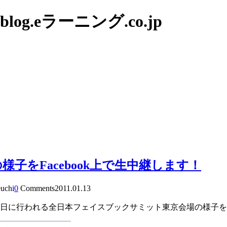
g.eラーニング.co.jp
子をFacebook上で生中継します！
euchi
0
Comments
2011.01.13
14日に行われる全日本フェイスブックサミット東京会場の様子