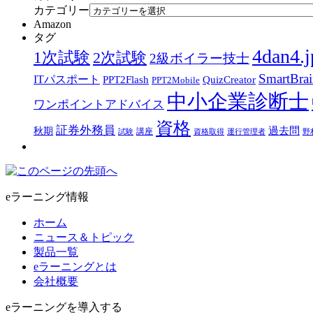
カテゴリー
Amazon
タグ
4dan4.j
1次試験
2次試験
2級ボイラー技士
SmartBra
ITパスポート
PPT2Flash
QuizCreator
PPT2Mobile
中小企業診断士
ワンポイントアドバイス
資格
証券外務員
過去問
秋期
講座
試験
資格取得
運行管理者
野
eラーニング情報
ホーム
ニュース＆トピック
製品一覧
eラーニングとは
会社概要
eラーニングを導入する