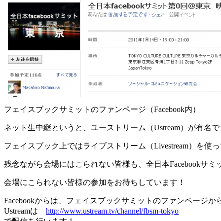
フェイスブックサミットのファンページ（Facebook内）
ネット生中継というと、ユーストリーム（Ustream）が有名です
フェイスブック上ではライブストリーム（Livestream）を
残念ながら会場にはこられない皆様も、全日本Facebookサ
会場にこられない皆様の参加をお待ちしています！
Facebookからは、フェイスブックサミットのファンページか
Ustreamは
http://www.ustream.tv/channel/fbsm-tokyo