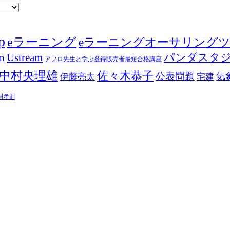
p
eラーニング
eラーニングオーサリング
Ustream
パンダスタ
in
アフロ先生と学ぶ登録販売者最短合格講座
中村央理雄
佐々木恭子
公表問題
伊藤亮太
気
宅建
村孝則