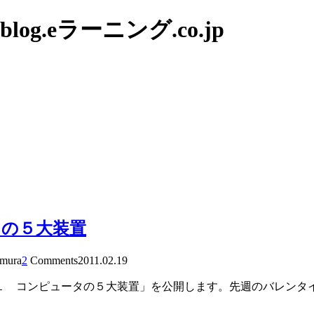
g.eラーニング.co.jp
タの５大装置
amura
2
Comments
2011.02.19
の１ コンピュータの５大装置」を公開します。先週のバレンタ
）