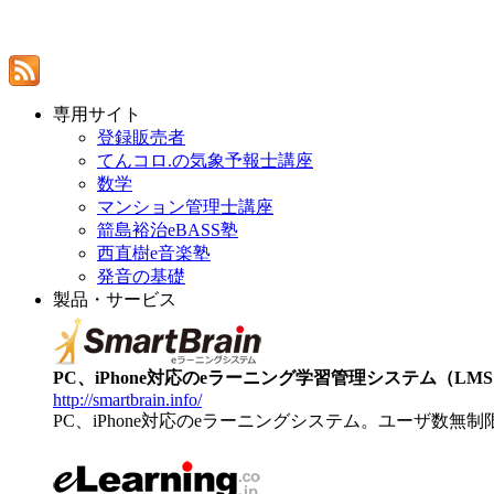
専用サイト
登録販売者
てんコロ.の気象予報士講座
数学
マンション管理士講座
箭島裕治eBASS塾
西直樹e音楽塾
発音の基礎
製品・サービス
PC、iPhone対応のeラーニング学習管理システム（LMS）【
http://smartbrain.info/
PC、iPhone対応のeラーニングシステム。ユーザ数無