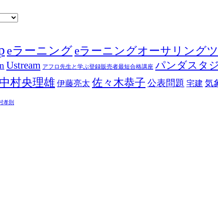
p
eラーニング
eラーニングオーサリング
Ustream
パンダスタ
in
アフロ先生と学ぶ登録販売者最短合格講座
中村央理雄
佐々木恭子
公表問題
伊藤亮太
気
宅建
村孝則