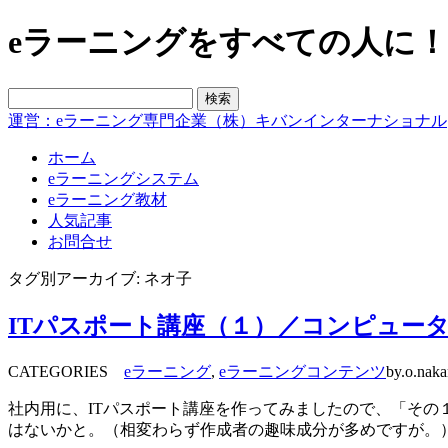
eラーニングをすべての人に！blo
運営：eラーニング専門企業（株）キバンインターナショナル
ホーム
eラーニングシステム
eラーニング教材
人気記事
お問合せ
タグ別アーカイブ: ネオ子
ITパスポート講座（１）／コンピュー
CATEGORIES
eラーニング
,
eラーニングコンテンツ
by.o.nak
社内用に、ITパスポート講座を作ってみましたので、「そ
はないかと。（相変わらず作成者の趣味成分が多めですが。