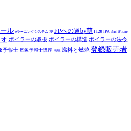
ツール
FPへの道by萌
H.28
IPA
eラーニングシステム
iPhone
FP
iPad
ジオ
ボイラーの取扱
ボイラーの構造
ボイラーの法令
登録販売者
燃料と燃焼
象予報士
気象予報士講座
法律