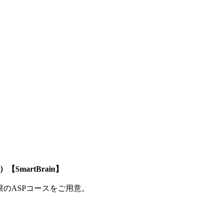
SmartBrain】
制限のASPコースをご用意。