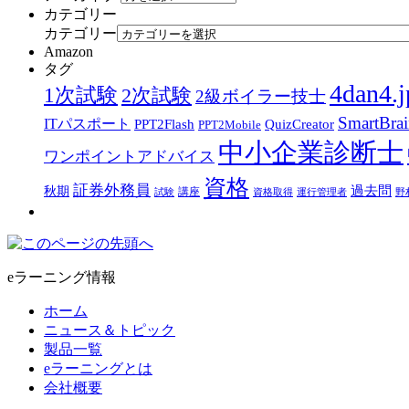
カテゴリー
カテゴリー
Amazon
タグ
4dan4.j
1次試験
2次試験
2級ボイラー技士
SmartBra
ITパスポート
PPT2Flash
QuizCreator
PPT2Mobile
中小企業診断士
ワンポイントアドバイス
資格
証券外務員
過去問
秋期
講座
試験
資格取得
運行管理者
野
eラーニング情報
ホーム
ニュース＆トピック
製品一覧
eラーニングとは
会社概要