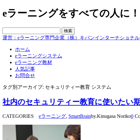
eラーニングをすべての人に！blo
運営：eラーニング専門企業（株）キバンインターナショナル
ホーム
eラーニングシステム
eラーニング教材
人気記事
お問合せ
タグ別アーカイブ: セキュリティー教育 システム
社内のセキュリティー教育に使いたい
CATEGORIES
eラーニング
,
SmartBrain
by.Kinugasa Noriko
0
Co