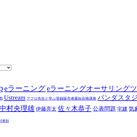
p
eラーニング
eラーニングオーサリング
Ustream
パンダスタ
in
アフロ先生と学ぶ登録販売者最短合格講座
中村央理雄
佐々木恭子
公表問題
伊藤亮太
気
宅建
村孝則