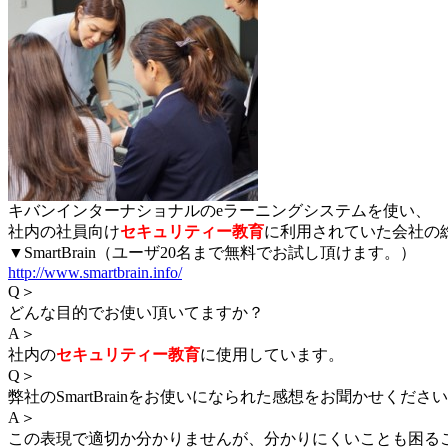
キバンインターナショナルのeラーニングシステムを使い、
社内の社員向け
セキュリティー教育
に利用されていた会社の
▼SmartBrain（ユーザ20名まで無料でお試し頂けます。）
http://www.smartbrain.info/
Q＞
どんな目的でお使い頂いてますか？
A＞
社内の
セキュリティー教育
に使用しています。
Q＞
弊社のSmartBrainをお使いになられた感想をお聞かせくださ
A＞
この表現で適切か分かりませんが、分かりにくいことも困る