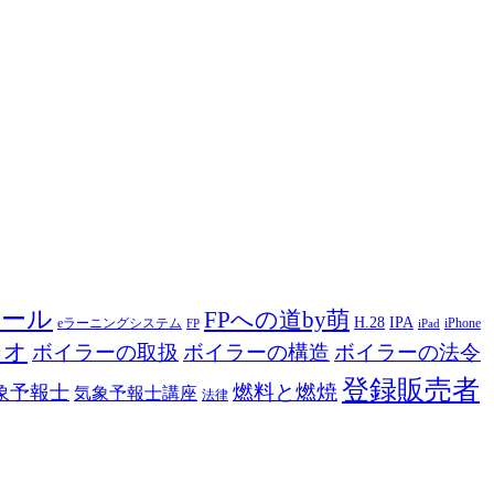
ツール
FPへの道by萌
H.28
IPA
eラーニングシステム
iPhone
FP
iPad
ジオ
ボイラーの取扱
ボイラーの構造
ボイラーの法令
登録販売者
燃料と燃焼
象予報士
気象予報士講座
法律