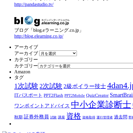
http://pandastudio.tv/
ブログ「blog.eラーニング.co.jp」
http://blog.elearning.co.jp/
アーカイブ
アーカイブ
カテゴリー
カテゴリー
Amazon
タグ
4dan4.j
1次試験
2次試験
2級ボイラー技士
SmartBra
ITパスポート
PPT2Flash
QuizCreator
PPT2Mobile
中小企業診断士
ワンポイントアドバイス
資格
証券外務員
過去問
秋期
講座
試験
資格取得
運行管理者
野