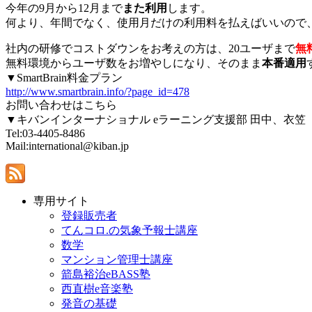
今年の9月から12月まで
また利用
します。
何より、年間でなく、使用月だけの利用料を払えばいいので
社内の研修でコストダウンをお考えの方は、20ユーザまで
無
無料環境からユーザ数をお増やしになり、そのまま
本番適用
▼SmartBrain料金プラン
http://www.smartbrain.info/?page_id=478
お問い合わせはこちら
▼キバンインターナショナル eラーニング支援部 田中、衣笠
Tel:03-4405-8486
Mail:international@kiban.jp
専用サイト
登録販売者
てんコロ.の気象予報士講座
数学
マンション管理士講座
箭島裕治eBASS塾
西直樹e音楽塾
発音の基礎