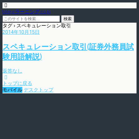
blog.eラーニング.co.jp
タグ › スペキュレーション取引
2014年10月15日
スペキュレーション取引(証券外務員試
験用語解説)
返答なし
トップに戻る
モバイル
デスクトップ