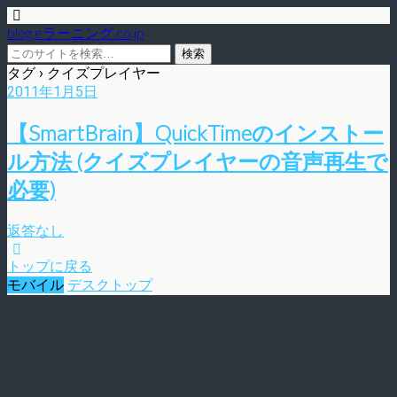
blog.eラーニング.co.jp
タグ › クイズプレイヤー
2011年1月5日
【SmartBrain】QuickTimeのインストー
ル方法 (クイズプレイヤーの音声再生で
必要)
返答なし
トップに戻る
モバイル
デスクトップ