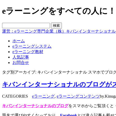
eラーニングをすべての人に！blo
運営：eラーニング専門企業（株）キバンインターナショナル
ホーム
eラーニングシステム
eラーニング教材
人気記事
お問合せ
タグ別アーカイブ: キバンインターナショナル スマホでブロ
キバンインターナショナルのブログが
CATEGORIES
eラーニング
,
eラーニングコンテンツ
by.Kinug
キバンインターナショナルのブログ
をスマホからご覧頂くと
題名で選びやすくなっており、
Facebook
とは違う記事も載せ