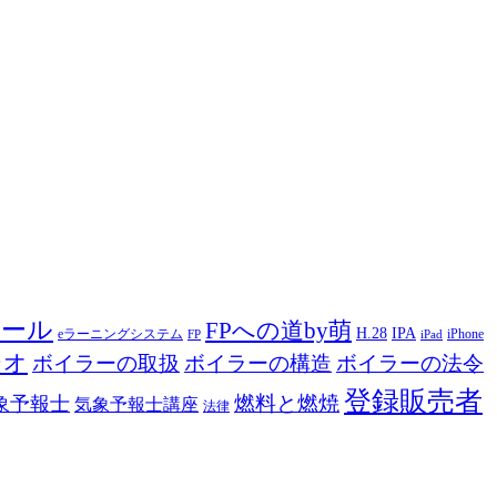
ツール
FPへの道by萌
H.28
IPA
eラーニングシステム
iPhone
FP
iPad
ジオ
ボイラーの取扱
ボイラーの構造
ボイラーの法令
登録販売者
燃料と燃焼
象予報士
気象予報士講座
法律