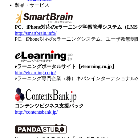
製品・サービス
PC、iPhone対応のeラーニング学習管理システム（LMS）【
http://smartbrain.info/
PC、iPhone対応のeラーニングシステム。ユーザ数無
eラーニングポータルサイト【elearning.co.jp】
http://elearning.co.jp/
eラーニング専門企業（株）キバンインターナショナル
コンテンツビジネス支援パック
http://contentsbank.jp/