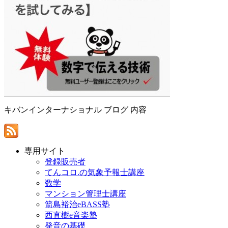
キバンインターナショナル ブログ 内容
専用サイト
登録販売者
てんコロ.の気象予報士講座
数学
マンション管理士講座
箭島裕治eBASS塾
西直樹e音楽塾
発音の基礎