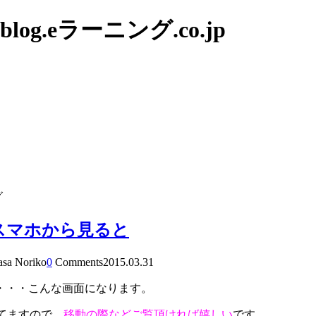
g.eラーニング.co.jp
グ
スマホから見ると
asa Noriko
0
Comments
2015.03.31
・・・こんな画面になります。
てますので、
移動の際などご覧頂ければ嬉しい
です。