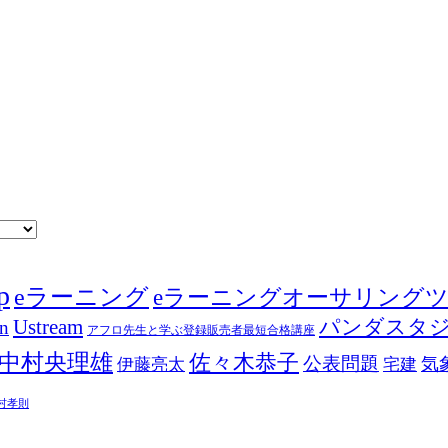
p
eラーニング
eラーニングオーサリング
Ustream
パンダスタ
in
アフロ先生と学ぶ登録販売者最短合格講座
中村央理雄
佐々木恭子
公表問題
伊藤亮太
気
宅建
村孝則