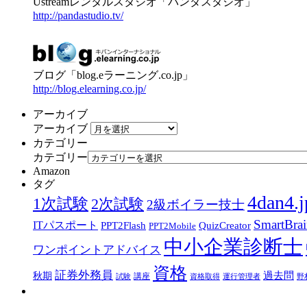
Ustreamレンタルスタジオ「パンダスタジオ」
http://pandastudio.tv/
ブログ「blog.eラーニング.co.jp」
http://blog.elearning.co.jp/
アーカイブ
アーカイブ
カテゴリー
カテゴリー
Amazon
タグ
4dan4.j
1次試験
2次試験
2級ボイラー技士
SmartBra
ITパスポート
PPT2Flash
QuizCreator
PPT2Mobile
中小企業診断士
ワンポイントアドバイス
資格
証券外務員
過去問
秋期
講座
試験
資格取得
運行管理者
野