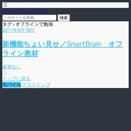
blog.eラーニング.co.jp
タグ › オフラインで勉強
2011年8月18日
新機能ちょい見せ／SmartBrain オフ
ライン教材
返答なし
トップに戻る
モバイル
デスクトップ