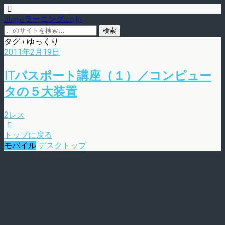
blog.eラーニング.co.jp
タグ › ゆっくり
2011年2月19日
ITパスポート講座（１）／コンピュー
タの５大装置
2レス
トップに戻る
モバイル
デスクトップ