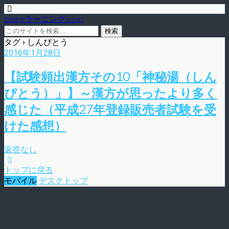
blog.eラーニング.co.jp
タグ › しんぴとう
2016年1月28日
【試験頻出漢方その10「神秘湯（しん
ぴとう）」】～漢方が思ったより多く
感じた（平成27年登録販売者試験を受
けた感想）
返答なし
トップに戻る
モバイル
デスクトップ