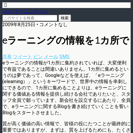
blog.eラーニング.co.jp
2009年8月25日 • コメントなし
eラーニングの情報を1カ所で
共有
ツイート
ピン
メール
SMS
eラーニングの情報が1カ所に集約されていれば、大変便利
で有益であることは間違いありません。1カ所に集めるとい
うのは夢であって、Googleなどを使えば、「eラーニング
(elearning）」というキーワードで、世界中の情報を串刺し
にできるので、1カ所に集めることよりは、eラーニングに
関する価値ある情報を提供し続ける会社でありたいと、スタ
ッフ全員で願っています。新会社を設立するにあたり、全員
で、eラーニングに関するBlogを書き続けていくことを誓い
Blogをスタートさせました。
質が高く価値の高い情報で、皆様の役にたつことが最終的に
重要ではありますが、まずは、質を上げるためにも、たくさ